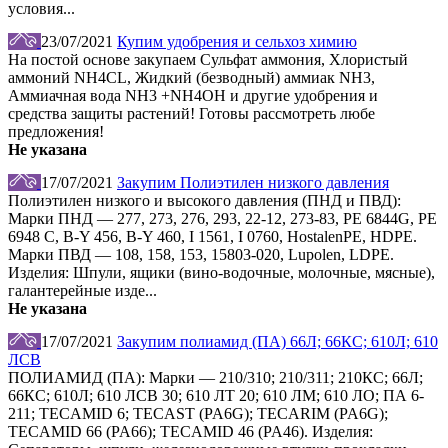
условия...
23/07/2021
Купим удобрения и сельхоз химию
На постой основе закупаем Сульфат аммония, Хлористый
аммоний NH4CL, Жидкий (безводный) аммиак NH3,
Аммиачная вода NH3 +NH4OH и другие удобрения и
средства защиты растений! Готовы рассмотреть любе
предложения!
Не указана
17/07/2021
Закупим Полиэтилен низкого давления
Полиэтилен низкого и высокого давления (ПНД и ПВД):
Марки ПНД — 277, 273, 276, 293, 22-12, 273-83, PE 6844G, PE
6948 C, B-Y 456, B-Y 460, I 1561, I 0760, HostalenPE, HDPE.
Марки ПВД — 108, 158, 153, 15803-020, Lupolen, LDPE.
Изделия: Шпули, ящики (вино-водочные, молочные, мясные),
галантерейные изде...
Не указана
17/07/2021
Закупим полиамид (ПА) 66Л; 66КС; 610Л; 610
ЛСВ
ПОЛИАМИД (ПА): Марки — 210/310; 210/311; 210КС; 66Л;
66КС; 610Л; 610 ЛСВ 30; 610 ЛТ 20; 610 ЛМ; 610 ЛО; ПА 6-
211; TECAMID 6; TECAST (PA6G); TECARIM (PA6G);
TECAMID 66 (PA66); TECAMID 46 (PA46). Изделия: