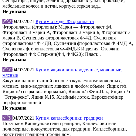
Сепараторы, шпули, железнодорожные втулки-прокладки,
мебельные колеса и петли, корпуса зеркал зад...
Не указана
04/07/2021
Купим отходы Фторопласта
Фторопласты (фторлоны): Марки — Фторопласт ф4,
Фторопласт-3 марки А, Фторопласт-3 марки Б, Фторопласт-3
марки В, Суспензия фторопластовая Ф-4Д, Суспензия
фторопластовая Ф-4ДВ, Суспензия фторопластовая Ф-4МД-А,
Суспензия фторопластовая Ф-4МД-Б Изделия: Стержни
Фторопласт Ф4: Стержни(Ф4, Ф4К20); Пласт...
Не указана
04/07/2021
Купим ящики вино-водочные, молочные,
мясные
Закупим на постоянной основе закупаем лом: молочных,
мясных, вино-водочных ящиков в любом объеме, Ящик п/э,
Ящик п/э сырково-творожный, Ящик п/э Фин-Пак, Ящик п/э
"Тетра-рекс", Ящик №15, Хлебный лоток, Евроконтейнер
перфорированный
Не указана
04/07/2021
Купим каплесборники градирен
Покупаем Каплеуловители градирни, Каплеуловители
полимерные, водоуловитель для градирни, Каплесборники,
оросители градирен отходы лом.