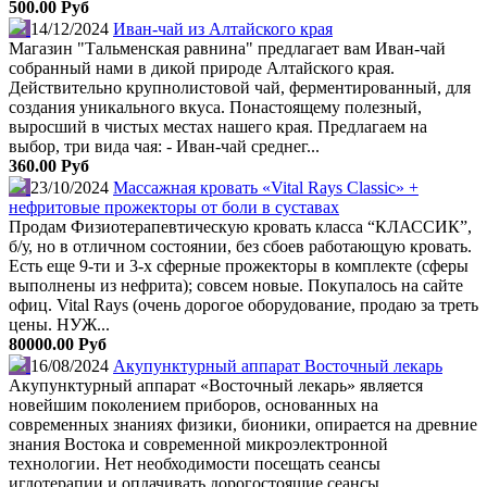
500.00 Руб
14/12/2024
Иван-чай из Алтайского края
Магазин "Тальменская равнина" предлагает вам Иван-чай
собранный нами в дикой природе Алтайского края.
Действительно крупнолистовой чай, ферментированный, для
создания уникального вкуса. Понастоящему полезный,
выросший в чистых местах нашего края. Предлагаем на
выбор, три вида чая: - Иван-чай среднег...
360.00 Руб
23/10/2024
Массажная кровать «Vital Rays Classic» +
нефритовые прожекторы от боли в суставах
Продам Физиотерапевтическую кровать класса “КЛАССИК”,
б/у, но в отличном состоянии, без сбоев работающую кровать.
Есть еще 9-ти и 3-х сферные прожекторы в комплекте (сферы
выполнены из нефрита); совсем новые. Покупалось на сайте
офиц. Vital Rays (очень дорогое оборудование, продаю за треть
цены. НУЖ...
80000.00 Руб
16/08/2024
Акупунктурный аппарат Восточный лекарь
Акупунктурный аппарат «Восточный лекарь» является
новейшим поколением приборов, основанных на
современных знаниях физики, бионики, опирается на древние
знания Востока и современной микроэлектронной
технологии. Нет необходимости посещать сеансы
иглотерапии и оплачивать дорогостоящие сеансы