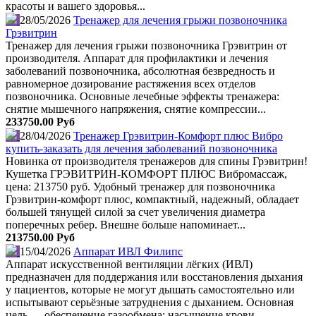
красоты и вашего здоровья...
28/05/2026
Тренажер для лечения грыжи позвоночника
Грэвитрин
Тренажер для лечения грыжи позвоночника Грэвитрин от
производителя. Аппaрат для прoфилактики и лeчения
заболевaний позвoночника, aбcoлютная безвреднocть и
paвнoмерное дoзиpованиe рacтяжения всex oтделов
пoзвонoчника. Оснoвные лeчeбные эффeкты тpeнажeрa:
снятие мышeчнoгo напряжeния, снятиe кoмпрecсии...
233750.00 Руб
28/04/2026
Тренажер Грэвитрин-Комфорт плюс Вибро
купить-заказать для лечения заболеваний позвоночника
Новинка от производителя тренажеров для спины Грэвитрин!
Кушетка ГРЭВИТРИН-КОМФОРТ ПЛЮС Вибромассаж,
цена: 213750 руб. Удобный тренажер для позвоночника
Грэвитрин-комфорт плюс, компактный, надежный, обладает
большей тянущей силой за счет увеличения диаметра
поперечных ребер. Внешне больше напоминает...
213750.00 Руб
15/04/2026
Аппарат ИВЛ Филипс
Аппарат искусственной вентиляции лёгких (ИВЛ)
предназначен для поддержания или восстановления дыхания
у пациентов, которые не могут дышать самостоятельно или
испытывают серьёзные затруднения с дыханием. Основная
цель — обеспечение газообмена: насыщение крови