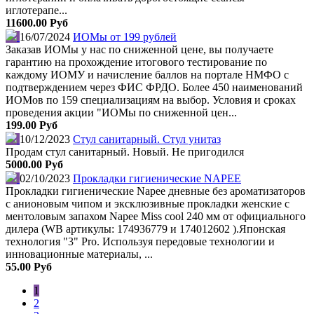
иглотерапе...
11600.00 Руб
16/07/2024
ИОМы от 199 рублей
Заказав ИОМы у нас по сниженной цене, вы получаете
гарантию на прохождение итогового тестирование по
каждому ИОМУ и начисление баллов на портале НМФО с
подтверждением через ФИС ФРДО. Более 450 наименований
ИОМов по 159 специализациям на выбор. Условия и сроках
проведения акции "ИОМы по сниженной цен...
199.00 Руб
10/12/2023
Стул санитарный. Стул унитаз
Продам стул санитарный. Новый. Не пригодился
5000.00 Руб
02/10/2023
Прокладки гигиенические NAPEE
Прокладки гигиенические Napee дневные без ароматизаторов
с анионовым чипом и эксклюзивные прокладки женские с
ментоловым запахом Napee Miss cool 240 мм от официального
дилера (WB артикулы: 174936779 и 174012602 ).Японская
технология "3" Pro. Используя передовые технологии и
инновационные материалы, ...
55.00 Руб
1
2