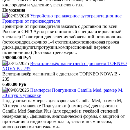
кислородом и удаление углекислого газа
Не указана
02/03/2026
Устройство тренажерное аутогравитационное
Грэвитрин от производителя
Грэвитрин от производителя заказать с доставкой по всей
России и СНГ! Аутогравитационный специализированный
тренажер Грэвитрин для лечения заболеваний позвоночника
(остеохондроз,сколиоз 1-4 степени,межпозвонковая грыжа
диска,радикулит,протрузии,компрессионный перелом
позвоночника) Доставка тренажеро...
298000.00 Руб
23/12/2025
Велотринажёр магнитный с дисплеем TORNEO
NOVA B - 235
Велотринажёр магнитный с дисплеем TORNEO NOVA B -
235
6500.00 Руб
09/06/2025
Памперсы Подгузники Camilla Med, размер М,
30 штук в упаковке
Подгузники памперсы для взрослых Camilla Med, размер М,
30 штук в упаковке Подгузники (памперсы) для взрослых
Camilla Med Standart Plus (для средней и тяжёлой степеней
недержания). Дышащие, анатомической формы, с защитой от
протекания и индикатором влаги, эластичным поясом,
многоразовыми застежками-...