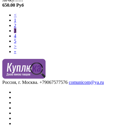
650.00 Руб
<
1
2
3
4
5
>
»
Россия, г. Москва.
+79067577576
comunicom@ya.ru