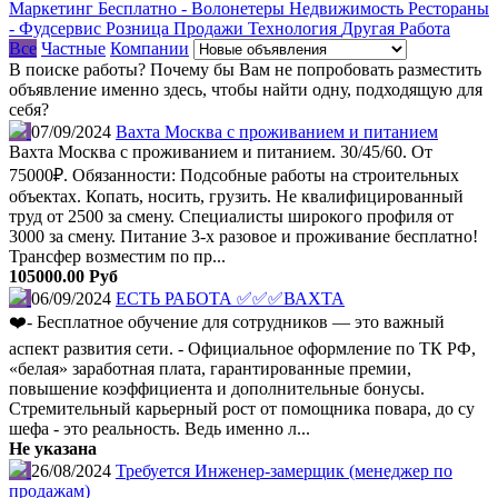
Маркетинг
Бесплатно - Волонетеры
Недвижимость
Рестораны
- Фудсервис
Розница
Продажи
Технология
Другая Работа
Все
Частные
Компании
В поиске работы? Почему бы Вам не попробовать разместить
объявление именно здесь, чтобы найти одну, подходящую для
себя?
07/09/2024
Вахта Москва с проживанием и питанием
Вахта Москва с проживанием и питанием. 30/45/60. От
75000₽. Обязанности: Подсобные работы на строительных
объектах. Копать, носить, грузить. Не квалифицированный
труд от 2500 за смену. Специалисты широкого профиля от
3000 за смену. Питание 3-х разовое и проживание бесплатно!
Трансфер возместим по пр...
105000.00 Руб
06/09/2024
ЕСТЬ РАБОТА ✅✅✅ВАХТА
❤️- Бесплатное обучение для сотрудников — это важный
аспект развития сети. - Официальное оформление по ТК РФ,
«белая» заработная плата, гарантированные премии,
повышение коэффициента и дополнительные бонусы.
Стремительный карьерный рост от помощника повара, до су
шефа - это реальность. Ведь именно л...
Не указана
26/08/2024
Требуется Инженер-замерщик (менеджер по
продажам)