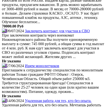
Работаем по всей России. Выдаем карты, разные банковские
продукты, предлагаем вакансии. В день можно зарабатывать
от 3000-4000 рублей и выше. В месяц от 70000-280000 рублей
и больше. Делаем страховки КАСКО , ОСАГО. У вас будет
повышенный кэшбэк на продукты, АЗС, аптеки , технику.
Обучение бесплатное...
70000.00 Руб
09/07/2024
Заключить контракт для участия в СВО
При заключении контракта через военкомат
Нижневартовского района Вы получите единовременную
выплату в сумме: 745 000 рублей, а общая сумма в год выплат
от 4 млн. руб. К нам едут заключать контракт для участия в
СВО из различных уголков страны. Подписать контракт
может любой желающий. Жителям других ...
Не указана
27/06/2024
Ищем монолитчиков
Приглашаем к сотрудничеству специалистов по монолитным
работам Только граждане РФ!!!!! Объект : Озерск,
Челябинская Область. Общий объем работ 250000 м3.
Требуется структурированная бригада! Специалистов в
количестве 25-27 человек на один кран (или кратно вашим
возможностям). Питание, одежду, прожив...
Не указана
14/06/2024
Удаленная работа для тех, кто без опыта.
Удаленная работа для тех, кто без опыта. Мечтаешь работать